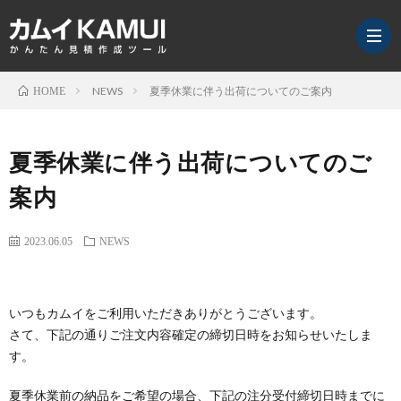
NEWS
夏季休業に伴う出荷についてのご案内
HOME
カ
夏季休業に伴う出荷についてのご
ム
NEW
案内
イ
ア
2023.06.05
NEWS
通
ン
セ
いつもカムイをご利用いただきありがとうございます。
信
ケ
ミ
KAMI
さて、下記の通りご注文内容確定の締切日時をお知らせいたしま
す。
ー
ナ
for
夏季休業前の納品をご希望の場合、下記の注分受付締切日時までに