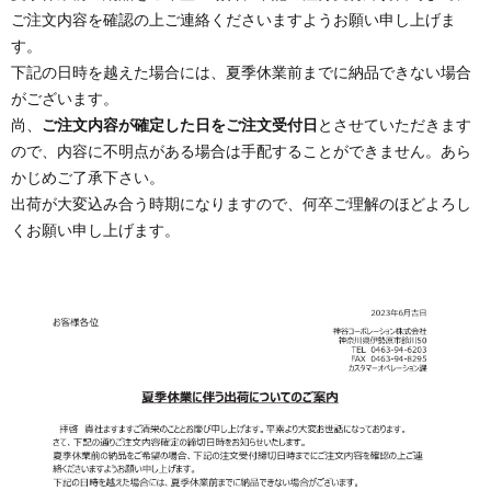
ご注文内容を確認の上ご連絡くださいますようお願い申し上げま
ト
ー
Busi
す。
下記の日時を越えた場合には、夏季休業前までに納品できない場合
式
がございます。
尚、
ご注文内容が確定した日をご注文受付日
とさせていただきます
WEB
ので、内容に不明点がある場合は手配することができません。あら
かじめご了承下さい。
出荷が大変込み合う時期になりますので、何卒ご理解のほどよろし
サ
くお願い申し上げます。
イ
ト）