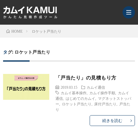
ロケット戸当たり
HOME
カ
タグ:
ロケット戸当たり
ム
NEW
「戸当たり」の見積もり方
イ
ア
2019.03.15
カムイ通信
カムイ基本操作
,
カムイ操作手順
,
カムイ
通
ン
セ
通信
,
はじめてのカムイ
,
マグネットストッパ
ー
,
ロケット戸当たり
,
床付戸当たり
,
戸当た
り
信
ケ
ミ
KAMI
続きを読む
ー
ナ
for