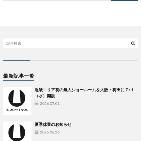
ト
ー
Busi
式
WEB
サ
最新記事一覧
イ
近畿エリア初の無人ショールームを大阪・梅田に７/１
ト）
（水）開設
2026.07.01
夏季休業のお知らせ
2026.06.26