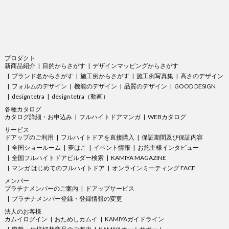
プロダクト
新商品紹介
目的からさがす
デザインマッピングからさがす
ブランド名からさがす
施工例からさがす
施工例写真集
高さのデザイン
フォルムのデザイン
機能のデザイン
品質のデザイン
GOOD DESIGN
design tetra
design tetra（動画）
各種カタログ
カタログ詳細・お申込み
フルハイトドアマンガ
WEBカタログ
サービス
ドアップのご利用
フルハイトドアを直接購入
保証期間及び保証内容
全国ショールーム
夢はこ
イベント情報
お施主様インタビュー
全国フルハイトドアビルダー検索
KAMIYA MAGAZINE
マンガ はじめてのフルハイトドア
オンラインミーティング FACE
メンバー
プラチナメンバーのご案内
ドアップサービス
プラチナメンバー登録・登録情報の変更
法人のお客様
カムイログイン
おためしカムイ
KAMIYAガイドライン