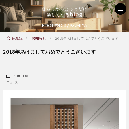
暮
ら
し
が
ち
ょ
っ
と
だ
け
b
l
o
g
楽
し
く
な
る
く
お
た
Presented by KAMIYA
お知らせ
HOME
2018年あけましておめでとうございます
ら
家
の
2018年あけましておめでとうございます
し
の
し
の
メ
い
2018.01.01
ニュース
お
ン
毎
役
テ
日
立
ナ