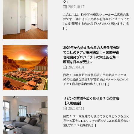
ク」
2017.10.17
こんにちは、KAMIYA横浜ショールーム店長の浅
井です。 本日はドアの色がお部屋のイメージにど
れだけ影響するのか見ていきたいと思います。 &
[…]
2024年から始まる火星の大型住宅分譲
で当社のドアが採用決定！～国際宇宙
住宅開発プロジェクトの栄えある第一
区画を日本が受注～
2023.04.01
目次 1. 300 住戸の大型分譲2. 平均気温マイナス
63℃の過酷な環境3. 宇宙初 高さ4メートルのハイ
ドア4. 商品は室内の出入り口ド[…]
リビング空間を広く見せる７つの方法
【入居後編】
2025.07.11
目次 1. ２．家を建てた後にできるリビングを広く
見せる工夫1.1. 5.ソファの選び方1.2. 6.観賞植物の
選び方1.3. 7.効果的な[…]