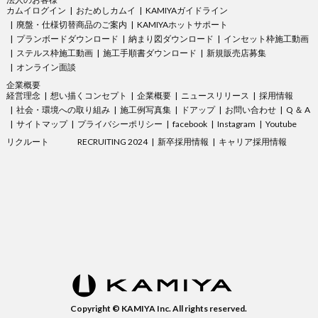
カムイログイン
おためしカムイ
KAMIYAガイドライン
廃盤・仕様切替商品のご案内
KAMIYAホットサポート
プランボードダウンロード
納まり図ダウンロード
インセット枠施工動画
ステルス枠施工動画
施工手順書ダウンロード
新規販売店募集
オンライン面談
企業概要
経営理念
想い描くコンセプト
企業概要
ニュースリリース
採用情報
社会・環境への取り組み
施工例写真集
ドアップ
お問い合わせ
Q ＆ A
サイトマップ
プライバシーポリシー
facebook
Instagram
Youtube
リクルート
RECRUITING 2024
新卒採用情報
キャリア採用情報
Copyright © KAMIYA Inc. All rights reserved.