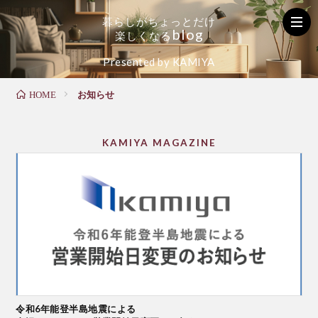
暮
ら
し
が
ち
ょ
っ
と
だ
け
b
l
o
g
楽
し
く
な
る
く
お
た
Presented by KAMIYA
お知らせ
HOME
ら
家
の
し
の
し
KAMIYA MAGAZINE
の
メ
い
お
ン
毎
役
テ
日
令和6年能登半島地震による
立
ナ