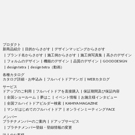
プロダクト
新商品紹介
目的からさがす
デザインマッピングからさがす
ブランド名からさがす
施工例からさがす
施工例写真集
高さのデザイン
フォルムのデザイン
機能のデザイン
品質のデザイン
GOOD DESIGN
design tetra
design tetra（動画）
各種カタログ
カタログ詳細・お申込み
フルハイトドアマンガ
WEBカタログ
サービス
ドアップのご利用
フルハイトドアを直接購入
保証期間及び保証内容
全国ショールーム
夢はこ
イベント情報
お施主様インタビュー
全国フルハイトドアビルダー検索
KAMIYA MAGAZINE
マンガ はじめてのフルハイトドア
オンラインミーティング FACE
メンバー
プラチナメンバーのご案内
ドアップサービス
プラチナメンバー登録・登録情報の変更
法人のお客様