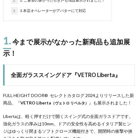
2.
2. ご要望の多かった引き戸も増設展示されました！
3.
3.本店オペレーターがアバターにて対応
1.
今まで展示がなかった新商品も追加展
示！
全面ガラススイングドア『
VETRO Liberta
』
FULL HEIGHT DOOR® セレクトカタログ 2024よりリリースした新
商品、『
VETRO Liberta
』も展示されました！
（ヴェトロ リベルタ）
Libertaは、軽く押すだけで開くスイング式の全面ガラスドアです。
強化ガラスの厚みは10mm。ドアの安全性を高めるイタリア製ヒン
ジはゆっくり閉まるソフトクローズ機能付きで、開閉時の衝撃や挟