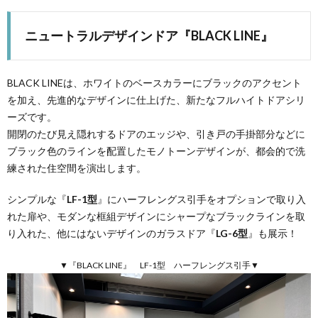
ニュートラルデザインドア『BLACK LINE』
BLACK LINEは、ホワイトのベースカラーにブラックのアクセント
を加え、先進的なデザインに仕上げた、新たなフルハイトドアシリ
ーズです。
開閉のたび見え隠れするドアのエッジや、引き戸の手掛部分などに
ブラック色のラインを配置したモノトーンデザインが、都会的で洗
練された住空間を演出します。
シンプルな『
LF-1型
』にハーフレングス引手をオプションで取り入
れた扉や、モダンな框組デザインにシャープなブラックラインを取
り入れた、他にはないデザインのガラスドア『
LG-6型
』も展示！
▼『BLACK LINE』 LF-1型 ハーフレングス引手▼