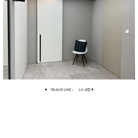
▼『BLACK LINE』 LG-6型▼