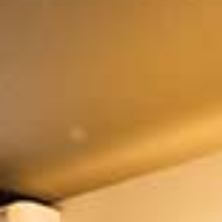
ビ
ン
ケ
の
ス
編
ッ
他
ト
編