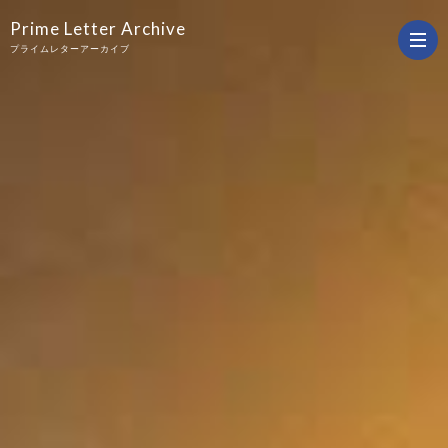
Prime Letter Archive
プライムレターアーカイブ
商
品
施
情
工
KAMI
報
編
の
デ
サ
ザ
マ
ー
イ
ー
そ