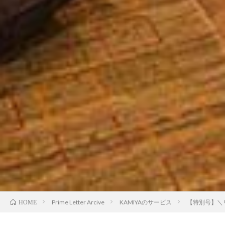
Prime Letter Arcive
KAMIYAのサービス
【特別号】＼
HOME