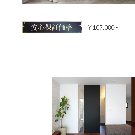
￥107,000～