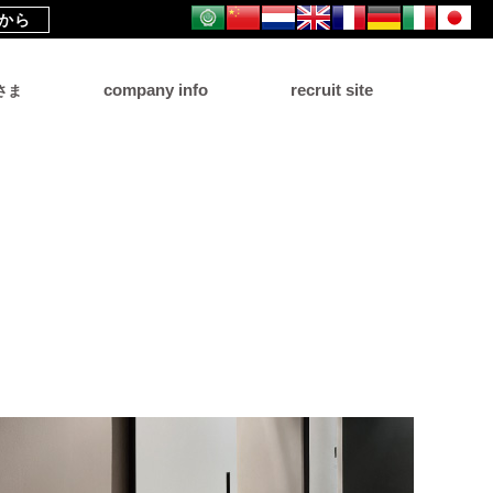
から
company info
recruit site
さま