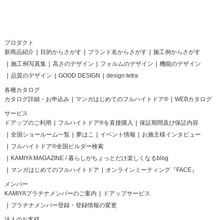
プロダクト
新商品紹介
目的からさがす
ブランド名からさがす
施工例からさがす
施工例写真集
高さのデザイン
フォルムのデザイン
機能のデザイン
品質のデザイン
GOOD DESIGN
design tetra
各種カタログ
カタログ詳細・お申込み
マンガはじめてのフルハイトドア®
WEBカタログ
サービス
ドアップのご利用
フルハイトドア®を直接購入
保証期間及び保証内容
全国ショールーム一覧
夢はこ
イベント情報
お施主様インタビュー
フルハイトドア®全国ビルダー検索
KAMIYA MAGAZINE / 暮らしがちょっとだけ楽しくなるblog
マンガはじめてのフルハイトドア
オンラインミーティング『FACE』
メンバー
KAMIYAプラチナメンバーのご案内
ドアップサービス
プラチナメンバー登録・登録情報の変更
法人のお客様