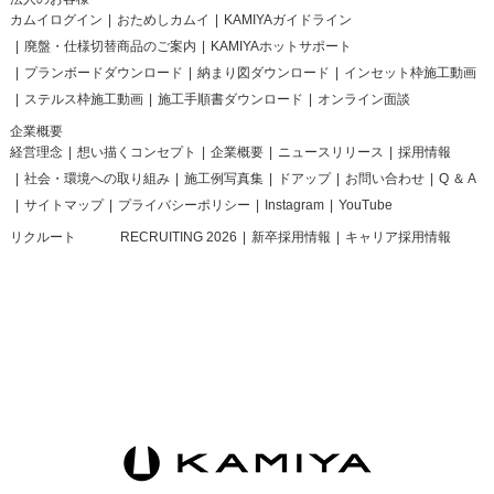
カムイログイン
おためしカムイ
KAMIYAガイドライン
廃盤・仕様切替商品のご案内
KAMIYAホットサポート
プランボードダウンロード
納まり図ダウンロード
インセット枠施工動画
ステルス枠施工動画
施工手順書ダウンロード
オンライン面談
企業概要
経営理念
想い描くコンセプト
企業概要
ニュースリリース
採用情報
社会・環境への取り組み
施工例写真集
ドアップ
お問い合わせ
Q ＆ A
サイトマップ
プライバシーポリシー
Instagram
YouTube
リクルート
RECRUITING 2026
新卒採用情報
キャリア採用情報