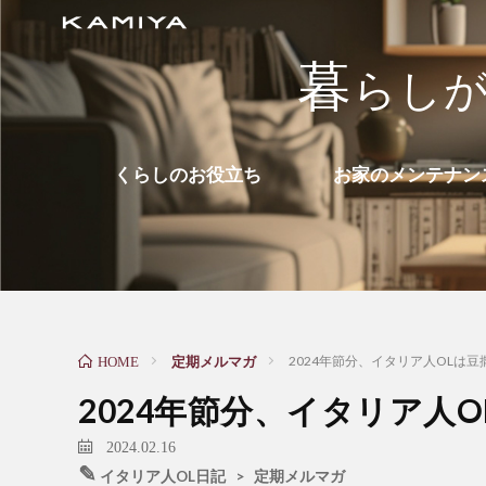
暮
ら
し
くらしのお役立ち
お家のメンテナン
定期メルマガ
2024年節分、イタリア人OLは
HOME
2024年節分、イタリア人
2024.02.16
✎
イタリア人OL日記
>
定期メルマガ