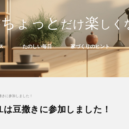
ち
ょ
っ
と
楽
が
だ
け
し
く
ス
たのしい毎日
家づくりのヒント
豆撒きに参加しました！
OLは豆撒きに参加しました！