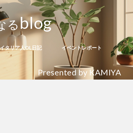
b
l
o
g
な
る
イタリア人OL日記
イベントレポート
Presented by KAMIYA