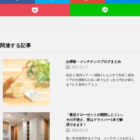
関連する記事
お掃除・メンテナンスブログまとめ
2021.12.17
目次 1. 室内ドア ━ 掃除1.1. もうすぐ年末！室内
ドアの大掃除1.2. 白い扉でもすっきり汚れが落ち
る？2. 3. 室内ドア […]
「最近クローゼットが開閉しにくい」
その不便さ、実はドライバー1本で解
消できます！
2020.05.25
長い年月使用するドアは、メンテナンスを行うこ