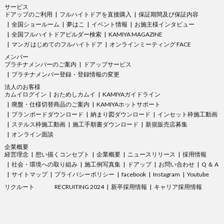
サービス
ドアップのご利用
フルハイトドアを直接購入
保証期間及び保証内容
全国ショールーム
夢はこ
イベント情報
お施主様インタビュー
全国フルハイトドアビルダー検索
KAMIYA MAGAZINE
マンガ はじめてのフルハイトドア
オンラインミーティング FACE
メンバー
プラチナメンバーのご案内
ドアップサービス
プラチナメンバー登録・登録情報の変更
法人のお客様
カムイログイン
おためしカムイ
KAMIYAガイドライン
廃盤・仕様切替商品のご案内
KAMIYAホットサポート
プランボードダウンロード
納まり図ダウンロード
インセット枠施工動画
ステルス枠施工動画
施工手順書ダウンロード
新規販売店募集
オンライン面談
企業概要
経営理念
想い描くコンセプト
企業概要
ニュースリリース
採用情報
社会・環境への取り組み
施工例写真集
ドアップ
お問い合わせ
Q ＆ A
サイトマップ
プライバシーポリシー
facebook
Instagram
Youtube
リクルート
RECRUITING 2024
新卒採用情報
キャリア採用情報