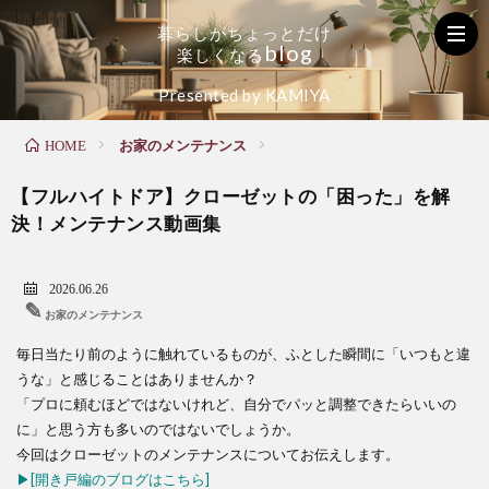
暮
ら
し
が
ち
ょ
っ
と
だ
け
b
l
o
g
楽
し
く
な
る
く
お
た
Presented by KAMIYA
お家のメンテナンス
HOME
ら
家
の
【フルハイトドア】クローゼットの「困った」を解
し
の
し
決！メンテナンス動画集
の
メ
い
2026.06.26
✎
お家のメンテナンス
お
ン
毎
毎日当たり前のように触れているものが、ふとした瞬間に「いつもと違
うな」と感じることはありませんか？
「プロに頼むほどではないけれど、自分でパッと調整できたらいいの
役
テ
日
に」と思う方も多いのではないでしょうか。
今回はクローゼットのメンテナンスについてお伝えします。
▶[開き戸編のブログはこちら]
立
ナ