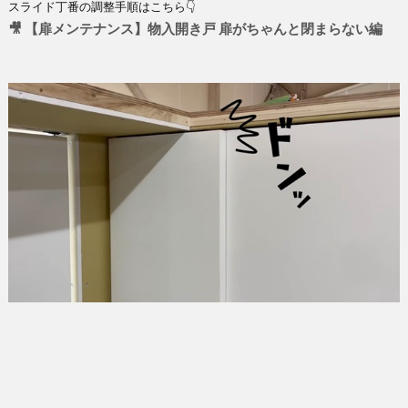
スライド丁番の調整手順はこちら👇
🎥 【扉メンテナンス】物入開き戸 扉がちゃんと閉まらない編