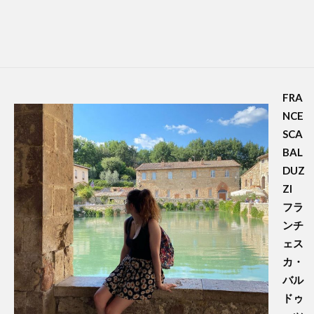
FRA
NCE
SCA
BAL
DUZ
ZI
フラ
ンチ
ェス
カ・
バル
ドゥ