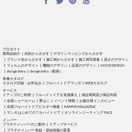
プロダクト
新商品紹介
目的からさがす
デザインマッピングからさがす
ブランド名からさがす
施工例からさがす
施工例写真集
高さのデザイン
フォルムのデザイン
機能のデザイン
品質のデザイン
GOOD DESIGN
design tetra
design tetra（動画）
各種カタログ
カタログ詳細・お申込み
フルハイトドアマンガ
WEBカタログ
サービス
ドアップのご利用
フルハイトドアを直接購入
保証期間及び保証内容
全国ショールーム
夢はこ
イベント情報
お施主様インタビュー
全国フルハイトドアビルダー検索
KAMIYA MAGAZINE
マンガ はじめてのフルハイトドア
オンラインミーティング FACE
メンバー
プラチナメンバーのご案内
ドアップサービス
プラチナメンバー登録・登録情報の変更