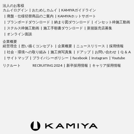
法人のお客様
カムイログイン
おためしカムイ
KAMIYAガイドライン
廃盤・仕様切替商品のご案内
KAMIYAホットサポート
プランボードダウンロード
納まり図ダウンロード
インセット枠施工動画
ステルス枠施工動画
施工手順書ダウンロード
新規販売店募集
オンライン面談
企業概要
経営理念
想い描くコンセプト
企業概要
ニュースリリース
採用情報
社会・環境への取り組み
施工例写真集
ドアップ
お問い合わせ
Q ＆ A
サイトマップ
プライバシーポリシー
facebook
Instagram
Youtube
リクルート
RECRUITING 2024
新卒採用情報
キャリア採用情報