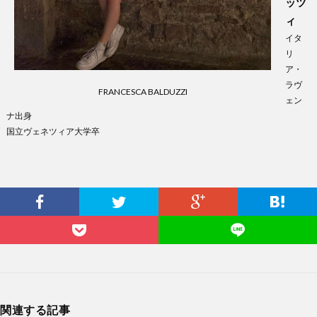
ッツ
ィ
イタ
リ
ア・
ラヴ
FRANCESCA BALDUZZI
ェン
ナ出身
国立ヴェネツィア大学卒
関連する記事