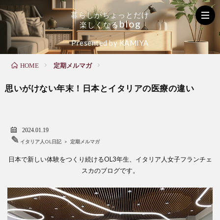
暮
ら
し
が
ち
ょ
っ
と
だ
け
b
l
o
g
楽
し
く
な
る
く
お
た
Presented by KAMIYA
定期メルマガ
HOME
ら
家
の
思いがけない年末！日本とイタリアの医療の違い
し
の
し
の
メ
い
2024.01.19
✎
イタリア人OL日記
>
定期メルマガ
お
ン
毎
日本で新しい体験をつくり続けるOL3年生、イタリア人女子フランチェ
スカのブログです。
役
テ
日
立
ナ