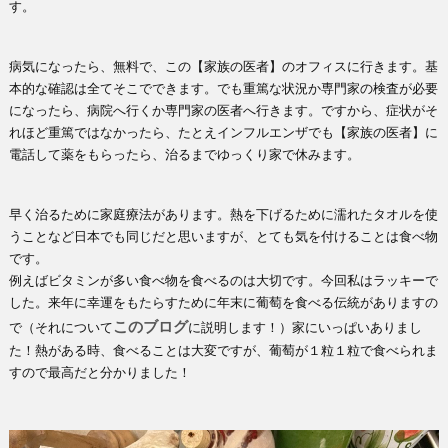
す。
病気になったら、無料で、この【家族の医者】のオフィスに行きます。基
本的な確認は全てそこでできます。でも重篤な状況か専門家の検査が必要
になったら、病院へ行くか専門家の医者へ行きます。ですから、症状がそ
れほど重篤ではなかったら、たとえインフルエンザでも【家族の医者】に
電話して薬をもらったら、治るまでゆっくり家で休みます。
早く治るために家庭療法があります。熱を下げるために濡れたタオルを使
うことなど日本でも同じだと思いますが、とても気を付けることは食べ物
です。
例えばビタミンが多い食べ物を食べるのは大切です。今回私はラッキーで
した。来年に幸運をもたらすために年末に葡萄を食べる伝統がありますの
このブログ
で（それについて
に説明します！）家にいっぱいありまし
た！熱がある時、食べることは大変ですが、葡萄が１粒１粒で食べられま
すので最高だと分かりました！