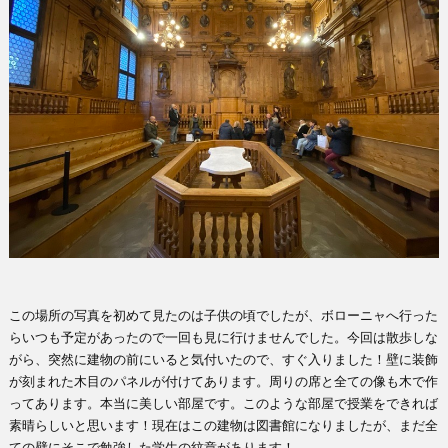
この場所の写真を初めて見たのは子供の頃でしたが、ボローニャへ行った
らいつも予定があったので一回も見に行けませんでした。今回は散歩しな
がら、突然に建物の前にいると気付いたので、すぐ入りました！壁に装飾
が刻まれた木目のパネルが付けてあります。周りの席と全ての像も木で作
ってあります。本当に美しい部屋です。このような部屋で授業をできれば
素晴らしいと思います！現在はこの建物は図書館になりましたが、まだ全
ての壁にそこで勉強した学生の紋章があります！