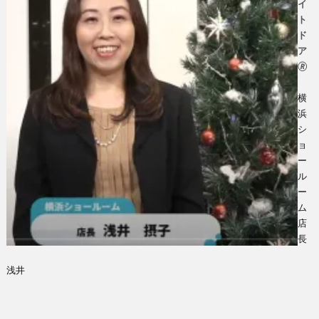
イ
ト
ド
ア
🄬
横
浜
シ
ョ
ー
ル
ー
ム
店
長
浅井