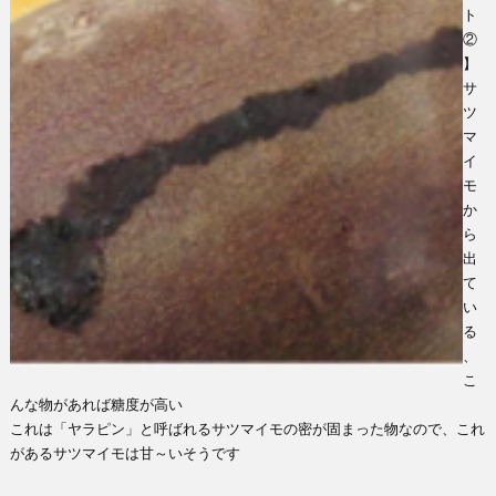
ト
②
】
サ
ツ
マ
イ
モ
か
ら
出
て
い
る
、
こ
んな物があれば糖度が高い
これは「ヤラピン」と呼ばれるサツマイモの密が固まった物なので、これ
があるサツマイモは甘～いそうです