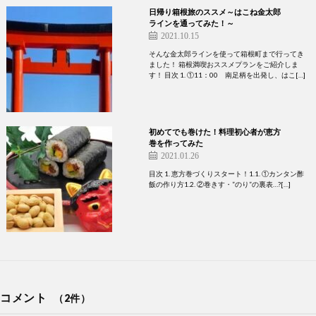
日帰り箱根旅のススメ～はこね金太郎
ラインを通ってみた！～
2021.10.15
そんな金太郎ラインを使って箱根町まで行ってき
ました！ 箱根満喫おススメプランをご紹介しま
す！ 目次 1. ①11：00 南足柄を出発し、はこ[…]
初めてでも巻けた！料理初心者が恵方
巻を作ってみた
2021.01.26
目次 1. 恵方巻づくりスタート！1.1. ①カンタン酢
飯の作り方1.2. ②巻きす・”のり”の裏表…?[…]
コメント
（2件）