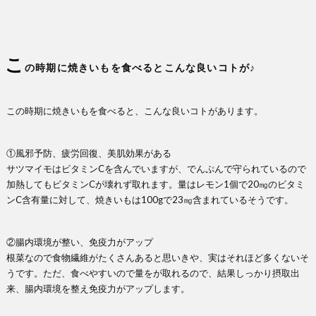
こ
の時期に焼きいもを食べるとこんな良いコトが♪
この時期に焼きいもを食べると、こんな良いコトがあります。
①風邪予防、疲労回復、美肌効果がある
サツマイモはビタミンCを含んでいますが、でんぷんで守られているので
加熱してもビタミンCが壊れず取れます。量はレモン1個で20㎎のビタミ
ンC含有量に対して、焼きいもは100gで23㎎含まれているそうです。
②腸内環境が整い、免疫力がアップ
根菜なので食物繊維がたくさんあると思いきや、実はそれほど多くないそ
うです。ただ、食べやすいので量をが取れるので、結果しっかり摂取出
来、腸内環境を整え免疫力がアップします。