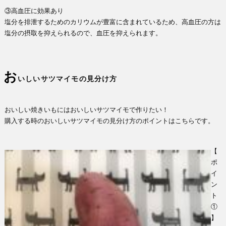
③高血圧に効果あり
塩分を排泄するためのカリウムが豊富に含まれているため、高血圧の方は
塩分の摂取を抑えられるので、血圧を抑えられます。
お
いしいサツマイモの見分け方
おいしい焼きいもにはおいしいサツマイモで作りたい！
購入する時のおいしいサツマイモの見分け方のポイントはこちらです。
【
ポ
イ
ン
ト
①
】