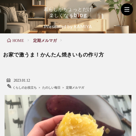
暮
ら
し
が
ち
ょ
っ
と
だ
け
b
l
o
g
楽
し
く
な
る
く
お
た
Presented by KAMIYA
定期メルマガ
HOME
ら
家
の
お家で激うま！かんたん焼きいもの作り方
し
の
し
の
メ
い
2023.01.12
✎
くらしのお役立ち
>
たのしい毎日
>
定期メルマガ
お
ン
毎
役
テ
日
立
ナ