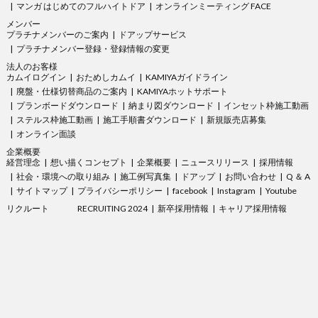
マンガ はじめてのフルハイトドア
オンラインミーティング FACE
メンバー
プラチナメンバーのご案内
ドアップサービス
プラチナメンバー登録・登録情報の変更
法人のお客様
カムイログイン
おためしカムイ
KAMIYAガイドライン
廃盤・仕様切替商品のご案内
KAMIYAホットサポート
プランボードダウンロード
納まり図ダウンロード
インセット枠施工動画
ステルス枠施工動画
施工手順書ダウンロード
新規販売店募集
オンライン面談
企業概要
経営理念
想い描くコンセプト
企業概要
ニュースリリース
採用情報
社会・環境への取り組み
施工例写真集
ドアップ
お問い合わせ
Q ＆ A
サイトマップ
プライバシーポリシー
facebook
Instagram
Youtube
リクルート
RECRUITING 2024
新卒採用情報
キャリア採用情報