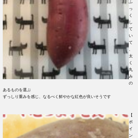
ふ
っ
く
し
て
い
て
、
太
く
丸
み
の
あるものを選ぶ
ずっしり重みを感じ、なるべく鮮やかな紅色が良いそうです
【
ポ
イ
ン